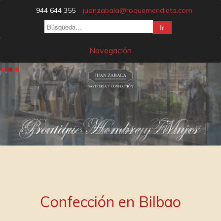
944 644 355
juanzabala@roquemendieta.com
Navegación
Confección en Bilbao