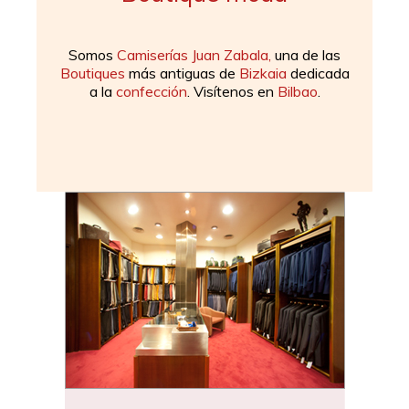
Somos
Camiserías Juan Zabala,
una de las
Boutiques
más antiguas de
Bizkaia
dedicada
a la
confección
. Visítenos en
Bilbao
.